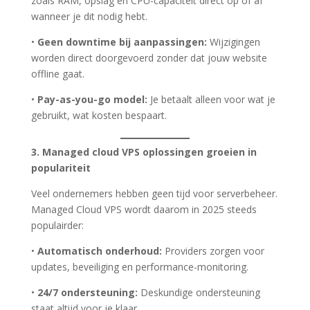
zoals RAM, opslag en CPU-capaciteit direct op of af
wanneer je dit nodig hebt.
•
Geen downtime bij aanpassingen:
Wijzigingen
worden direct doorgevoerd zonder dat jouw website
offline gaat.
•
Pay-as-you-go model:
Je betaalt alleen voor wat je
gebruikt, wat kosten bespaart.
3. Managed cloud VPS oplossingen groeien in
populariteit
Veel ondernemers hebben geen tijd voor serverbeheer.
Managed Cloud VPS wordt daarom in 2025 steeds
populairder:
•
Automatisch onderhoud:
Providers zorgen voor
updates, beveiliging en performance-monitoring.
•
24/7 ondersteuning:
Deskundige ondersteuning
staat altijd voor je klaar.